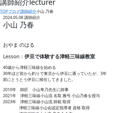
講師紹介
lecturer
TOP
ブログ
講師紹介
小山 乃春
2024.05.08
講師紹介
小山 乃春
おやま のはる
Lesson：
伊豆で体験する津軽三味線教室
40歳から津軽三味線を始める
30年ほど前から釣りで東京から伊豆に通っていたが、3年
前にとうとう伊豆に移住してきました。
2010年 師匠 小山隼乃先生に師事
2021年 津軽三味線小山流 名取 雅号 小山乃春を授与
2023年 津軽三味線小山流 師範 取得
津軽三味線小山会認定指導者 資格 取得