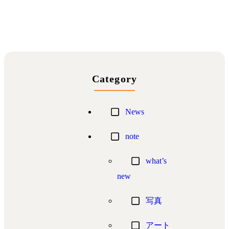
Category
News
note
what’s
new
写真
アート