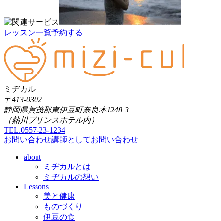
レッスン一覧
予約する
ミヂカル
〒413-0302
静岡県賀茂郡東伊豆町奈良本1248-3
（熱川プリンスホテル内）
TEL.0557-23-1234
お問い合わせ
講師としてお問い合わせ
about
ミヂカルとは
ミヂカルの想い
Lessons
美と健康
ものづくり
伊豆の食